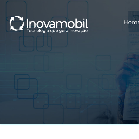
o
conteúdo
Hom