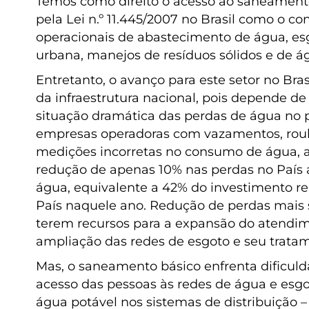
Temos como direito o acesso ao saneamento
pela Lei n.º 11.445/2007 no Brasil como o con
operacionais de abastecimento de água, es
urbana, manejos de resíduos sólidos e de ág
Entretanto, o avanço para este setor no Bra
da infraestrutura nacional, pois depende de
situação dramática das perdas de água no p
empresas operadoras com vazamentos, roubo
medições incorretas no consumo de água, 
redução de apenas 10% nas perdas no País a
água, equivalente a 42% do investimento r
País naquele ano. Redução de perdas mais s
terem recursos para a expansão do atend
ampliação das redes de esgoto e seu trata
Mas, o saneamento básico enfrenta dificul
acesso das pessoas às redes de água e esg
água potável nos sistemas de distribuição 