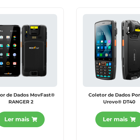
tor de Dados MovFast®
Coletor de Dados Por
RANGER 2
Urovo® DT40
Ler mais
Ler mais