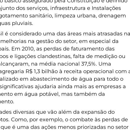
 básico assegurado pela Constituição e definido
junto dos serviços, infraestrutura e Instalações
gotamento sanitário, limpeza urbana, drenagem
uas pluviais.
sil é considerado uma das áreas mais atrasadas n
 melhorias na gestão do setor, em especial da
aís. Em 2010, as perdas de faturamento das
s e ligações clandestinas, falta de medição ou
alcançaram, na média nacional 37,5%. Uma
gregaria R$ 1,3 bilhão à receita operacional com 
ealizado em abastecimento de água para todo o
ignificativas ajudaria ainda mais as empresas a
imento em água potável, mas também da
mento.
dades diversas que vão além da expansão do
otos. Como, por exemplo, o combate às perdas de
– que é uma das ações menos priorizadas no setor