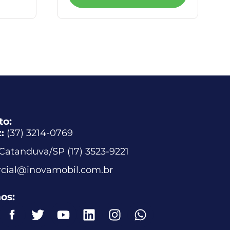
to:
:
(37) 3214-0769
Catanduva/SP (17) 3523-9221
cial@inovamobil.com.br
os: