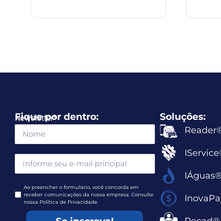
Fique por dentro:
Soluções:
Newsletter
*
Reader
IServic
IÁguas
Ao preencher o formulário, você concorda em
receber comunicações da nossa empresa. Consulte
InovaP
nossa Política de Privacidade.