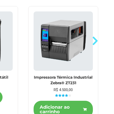
tátil
Impressora Térmica Industrial
Zebra® ZT231
R$
4.500,00
Avaliação
4.00
de 5
Adicionar ao
carrinho