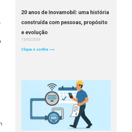
20 anos de Inovamobil: uma história
construída com pessoas, propósito
e
e evolução
13/02/2026
o
Clique e confira ⟶
0
m