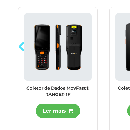
Coletor de Dados MovFast®
Cole
RANGER 1F
Ler mais