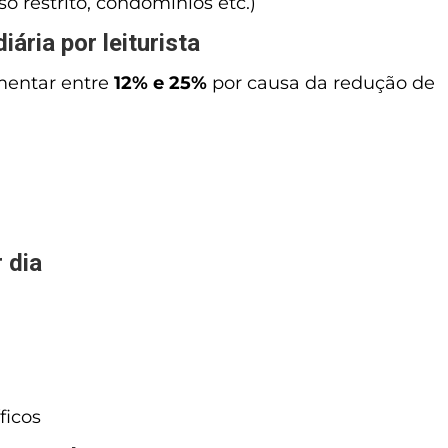
o restrito, condomínios etc.)
ária por leiturista
mentar entre
12% e 25%
por causa da redução de
 dia
ficos