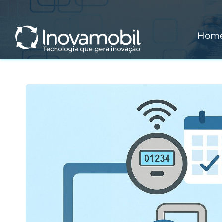
o
conteúdo
Hom