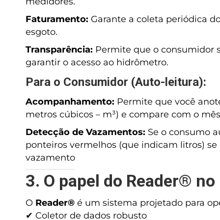
medidores.
Faturamento:
Garante a coleta periódica d
esgoto.
Transparência:
Permite que o consumidor sa
garantir o acesso ao hidrômetro.
Para o Consumidor (Auto-leitura):
Acompanhamento:
Permite que você anot
metros cúbicos – m³) e compare com o mês 
Detecção de Vazamentos:
Se o consumo au
ponteiros vermelhos (que indicam litros) 
vazamento
3. O papel do Reader® no
O
Reader®
é um sistema projetado para ope
✔ Coletor de dados robusto