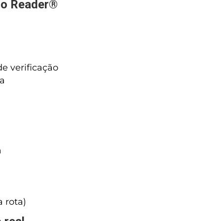
 no Reader®
de verificação
ia
a
 rota)