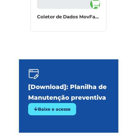
Impressora Térmica Desktop Zebra ZD220
Coletor de Dados MovFast® RANGER 1F
[Download]: Planilha de
Manutenção preventiva
Baixe e acesse