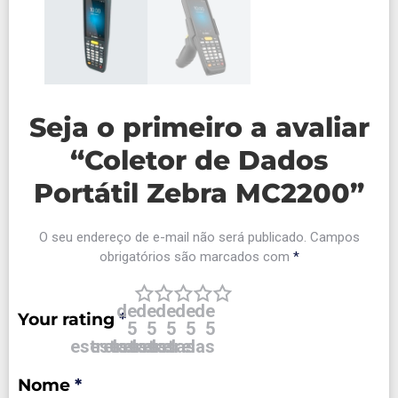
Seja o primeiro a avaliar
“Coletor de Dados
Portátil Zebra MC2200”
O seu endereço de e-mail não será publicado.
Campos
obrigatórios são marcados com
*
de
de
de
de
de
Your rating
*
5
5
5
5
5
estrelas
estrelas
estrelas
estrelas
estrelas
Nome
*