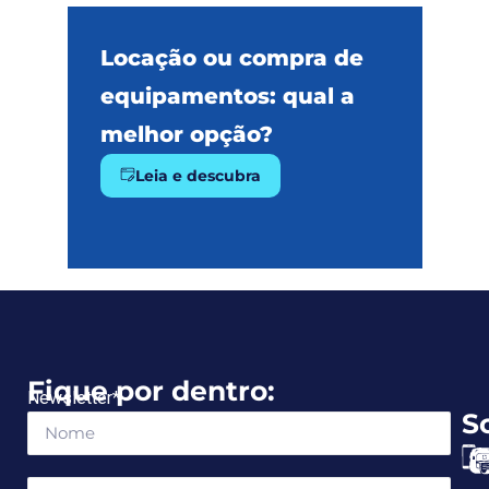
Locação ou compra de
equipamentos: qual a
melhor opção?
Leia e descubra
Fique por dentro:
Newsletter
*
S