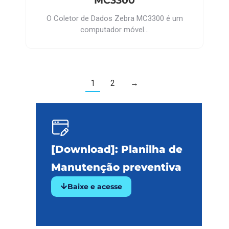
MC3300
O Coletor de Dados Zebra MC3300 é um
computador móvel…
1
2
→
[Download]: Planilha de
Manutenção preventiva
Baixe e acesse