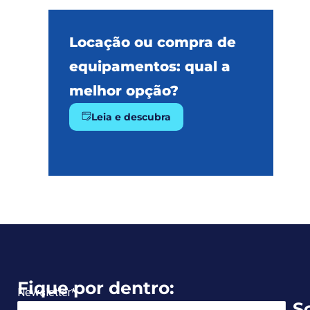
Locação ou compra de
equipamentos: qual a
melhor opção?
Leia e descubra
Fique por dentro:
Newsletter
*
S