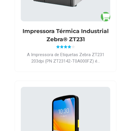
Impressora Térmica Industrial
Zebra® ZT231
Avaliação
A Impressora de Etiquetas Zebra ZT231
4.00
de 5
203dpi (PN ZT23142-T0A000FZ) é…