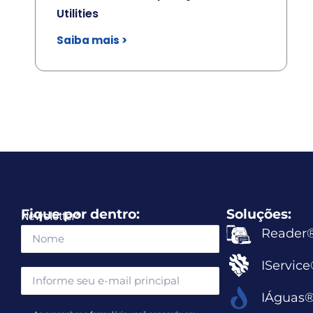
Utilities
Saiba mais >
Fique por dentro:
Soluções:
Newsletter
*
Reader
IServic
IÁguas