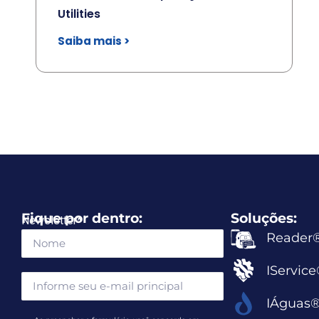
Utilities
Saiba mais >
Fique por dentro:
Soluções:
Newsletter
*
Reader
IServic
IÁguas