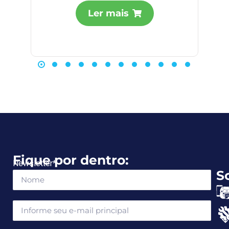
Ler mais
Fique por dentro:
Newsletter
*
S