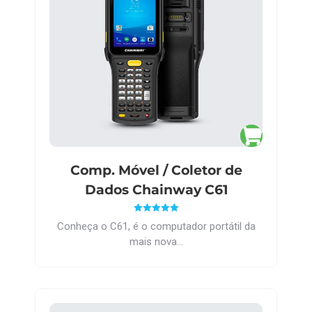
Comp. Móvel / Coletor de
Dados Chainway C61
Avaliação
Conheça o C61, é o computador portátil da
5.00
de 5
mais nova…