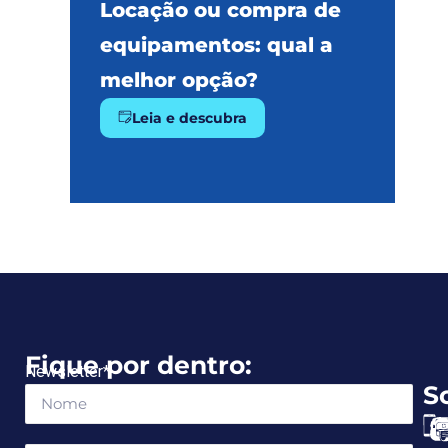
Locação ou compra de
equipamentos: qual a
melhor opção?
Leia e descubra
Fique por dentro:
Newsletter
*
S